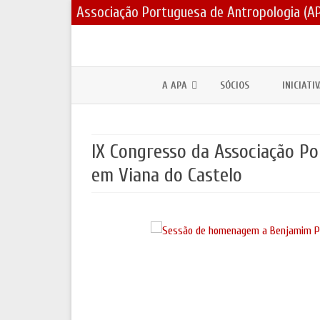
Associação Portuguesa de Antropologia (A
A APA
SÓCIOS
INICIATI
CORPOS SOCIAIS / ESTATUTOS
PRÉMIOS
IX Congresso da Associação Po
ASSEMBLEIAS GERAIS E ELEIÇÕES
BOLSAS 
em Viana do Castelo
PARCERIAS E PROTOCOLOS
FÓRUNS 
CONTACTOS
DIA MUND
JORNADA
LOGOTIPO
ANTROPO
POLÍTICA DE COOKIES E DE PRIVACIDADE
MOSTRA 