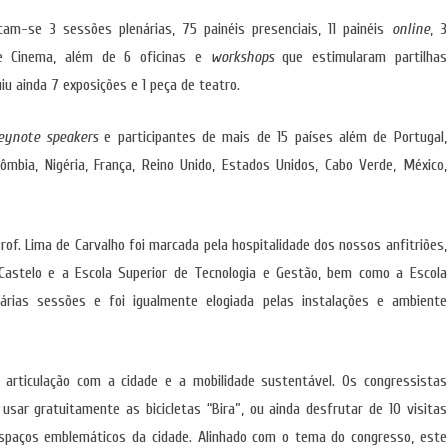
m-se 3 sessões plenárias, 75 painéis presenciais, 11 painéis
online
, 3
e Cinema, além de 6 oficinas e
workshops
que estimularam partilhas
uiu ainda 7 exposições e 1 peça de teatro.
eynote speakers
e participantes de mais de 15 países além de Portugal,
olômbia, Nigéria, França, Reino Unido, Estados Unidos, Cabo Verde, México,
of. Lima de Carvalho foi marcada pela hospitalidade dos nossos anfitriões,
Castelo e a Escola Superior de Tecnologia e Gestão, bem como a Escola
rias sessões e foi igualmente elogiada pelas instalações e ambiente
articulação com a cidade e a mobilidade sustentável. Os congressistas
usar gratuitamente as bicicletas “Bira”, ou ainda desfrutar de 10 visitas
espaços emblemáticos da cidade. Alinhado com o tema do congresso, este