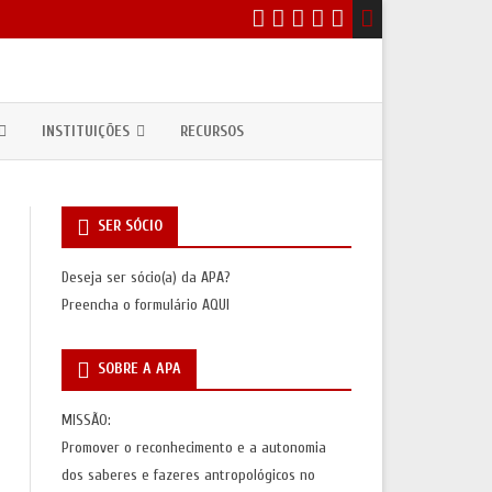
INSTITUIÇÕES
RECURSOS
EVENTOS
DEPARTAMENTOS / CURSOS DE
ANTROPOLOGIA
SER SÓCIO
ICOS
NSULTAS PÚBLICAS
UNIDADES DE INVESTIGAÇÃO
Deseja ser sócio(a) da APA?
ASSOCIAÇÕES INTERNACIONAIS
Preencha o formulário
AQUI
S
SAS/PRÉMIOS)
SOBRE A APA
S
AÇÕES)
MISSÃO:
Promover o reconhecimento e a autonomia
AS
dos saberes e fazeres antropológicos no