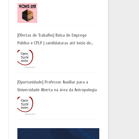
a Tool for Freedom: A Future Away from
Incarceration” | até 8 de maio
[Ofertas de Trabalho] Bolsa de Emprego
Público e CPLP | candidaturas até início de
maio 2026
[Oportunidade] Professor Auxiliar para a
Universidade Aberta na área da Antropologia