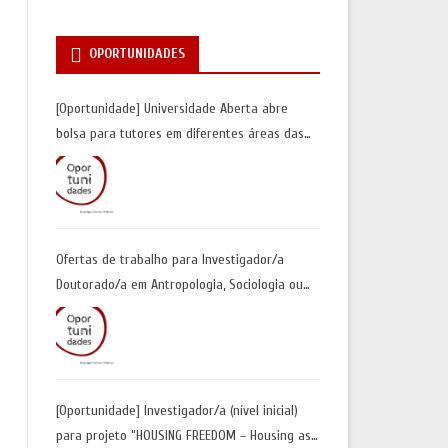
OPORTUNIDADES
[Oportunidade] Universidade Aberta abre
bolsa para tutores em diferentes áreas das
Ciências Sociais | Inscrições até 30 de junho
Ofertas de trabalho para Investigador/a
Doutorado/a em Antropologia, Sociologia ou
Geografia Humana| Universidade de Coimbra |
Candidaturas até 29 de maio 2026
[Oportunidade] Investigador/a (nível inicial)
para projeto “HOUSING FREEDOM – Housing as