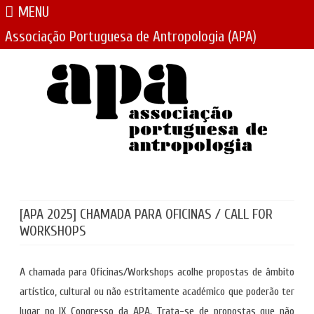
MENU
Associação Portuguesa de Antropologia (APA)
Skip
to
content
[APA 2025] CHAMADA PARA OFICINAS / CALL FOR
WORKSHOPS
A chamada para Oficinas/Workshops acolhe propostas de âmbito
artístico, cultural ou não estritamente académico que poderão ter
lugar no IX Congresso da APA. Trata-se de propostas que não