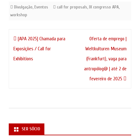
Divulgação
,
Eventos
call for proposals
,
IX congresso APA
,
workshop
Navegação
[APA 2025] Chamada para
Oferta de emprego |
de
Exposições / Call for
Weltkulturen Museum
artigos
Exhibitions
(Frankfurt), vaga para
antropólog@ | até 2 de
fevereiro de 2025
SER SÓCIO