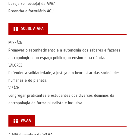
Deseja ser sócio(a) da APA?
Preencha o formulário
AQUI
SOBRE A APA
MISSÃO:
Promover o reconhecimento e a autonomia dos saberes e fazeres
antropológicos no espaço público, no ensino e na ciência.
VALORES:
Defender a solidariedade, a justiça e o bem-estar das sociedades
humanas e do planeta.
VISÃO:
Congregar praticantes e estudantes dos diversos domínios da
antropologia de forma pluralista e inclusiva.
WCAA
A APA é membro da
WCAA