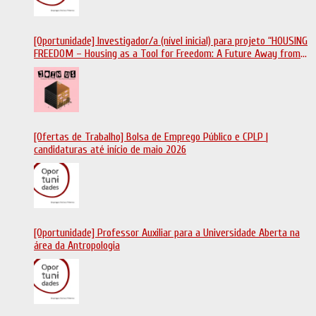
[Oportunidade] Investigador/a (nível inicial) para projeto “HOUSING
FREEDOM – Housing as a Tool for Freedom: A Future Away from
Incarceration” | até 8 de maio
[Ofertas de Trabalho] Bolsa de Emprego Público e CPLP |
candidaturas até início de maio 2026
[Oportunidade] Professor Auxiliar para a Universidade Aberta na
área da Antropologia