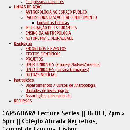
Congressos anteriores
LINHAS DE AÇÃO
ANTROPOLOGIA NO ESPAÇO PÚBLICO
PROFISSIONALIZAÇÃO E RECONHECIMENTO
Consultas Públicas
INTEGRAÇÃO DE ESTUDANTES
ENSINO DA ANTROPOLOGIA
AUTONOMIA E PLURALIDADE
Divulgação
ENCONTROS E EVENTOS
TEXTOS CIENTÍFICOS
PROJETOS
OPORTUNIDADES (emprego/bolsas/prémios)
OPORTUNIDADES (cursos/formações)
OUTRAS NOTÍCIAS
Instituições
Departamentos / Cursos de Antropologia
Unidades de Investigação
Associações Internacionais
RECURSOS
CAPSAHARA Lecture Series || 16 OCT, 2pm >
6pm || Colégio Almada Negreiros,
Campolide Campus, Lisbon