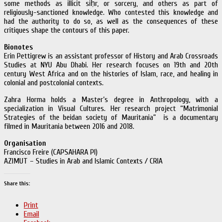
some methods as illicit siḥr, or sorcery, and others as part of
religiously-sanctioned knowledge. Who contested this knowledge and
had the authority to do so, as well as the consequences of these
critiques shape the contours of this paper.
Bionotes
Erin Pettigrew is an assistant professor of History and Arab Crossroads
Studies at NYU Abu Dhabi. Her research focuses on 19th and 20th
century West Africa and on the histories of Islam, race, and healing in
colonial and postcolonial contexts.
Zahra Horma holds a Master’s degree in Anthropology, with a
specialization in Visual Cultures. Her research project “Matrimonial
Strategies of the beidan society of Mauritania” is a documentary
filmed in Mauritania between 2016 and 2018.
Organisation
Francisco Freire (CAPSAHARA PI)
AZIMUT – Studies in Arab and Islamic Contexts / CRIA
Share this:
Print
Email