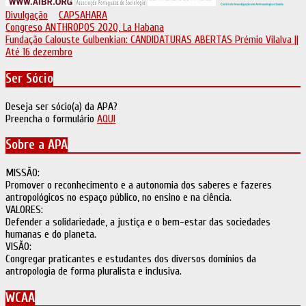
Divulgação
CAPSAHARA
Navegação
Congreso ANTHROPOS 2020, La Habana
Fundação Calouste Gulbenkian: CANDIDATURAS ABERTAS Prémio Vilalva ||
de
Até 16 dezembro
artigos
Ser Sócio
Deseja ser sócio(a) da APA?
Preencha o formulário
AQUI
Sobre a APA
MISSÃO:
Promover o reconhecimento e a autonomia dos saberes e fazeres
antropológicos no espaço público, no ensino e na ciência.
VALORES:
Defender a solidariedade, a justiça e o bem-estar das sociedades
humanas e do planeta.
VISÃO:
Congregar praticantes e estudantes dos diversos domínios da
antropologia de forma pluralista e inclusiva.
WCAA