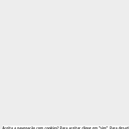
Aceita a navegação com
cookies
? Para aceitar clique em "sim". Para desat