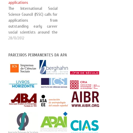
applications
The International Social
Science Council (ISSC) calls for
applications from
outstanding early career
social scientists around the
world to become World Social
28/11/2012
Science Fellows and
participate in a World Social
PARCEIROS PERMANENTES DA APA
Science Seminar on
Sustainable Urbanization:
Innovative approaches to
understanding urbanization
in the 21st century 25-30
March 2013 Universidad
Andina Simon…