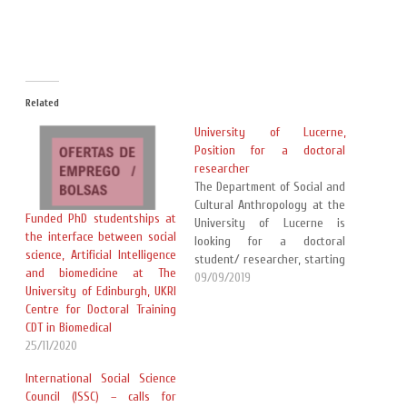
Related
University of Lucerne,
Position for a doctoral
researcher
The Department of Social and
Cultural Anthropology at the
Funded PhD studentships at
University of Lucerne is
the interface between social
looking for a doctoral
science, Artificial Intelligence
student/ researcher, starting
and biomedicine at The
from February 2020. You’ll
09/09/2019
University of Edinburgh, UKRI
find a detailed description of
Centre for Doctoral Training
the position following this
CDT in Biomedical
link We offer A committed
25/11/2020
international team of
colleagues interested in
International Social Science
cooperation and academic
Council (ISSC) – calls for
exchange. The doctoral…