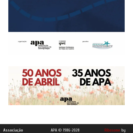
Associação
APA © 1986-2028
Ribosome
by