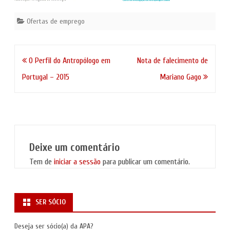
Ofertas de emprego
Navegação
O Perfil do Antropólogo em
Nota de falecimento de
de
Portugal – 2015
Mariano Gago
artigos
Deixe um comentário
Tem de
iniciar a sessão
para publicar um comentário.
SER SÓCIO
Deseja ser sócio(a) da APA?